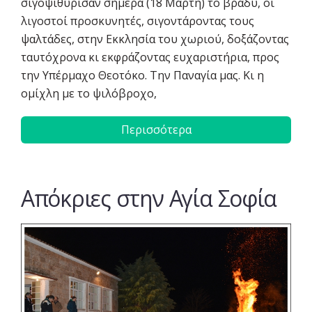
σιγοψιθύρισαν σήμερα (18 Μάρτη) το βράδυ, οι
λιγοστοί προσκυνητές, σιγοντάροντας τους
ψαλτάδες, στην Εκκλησία του χωριού, δοξάζοντας
ταυτόχρονα κι εκφράζοντας ευχαριστήρια, προς
την Υπέρμαχο Θεοτόκο. Την Παναγία μας. Κι η
ομίχλη με το ψιλόβροχο,
Περισσότερα
Απόκριες στην Αγία Σοφία