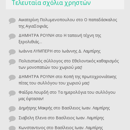
Τελευταία σχόλια χρηστών
Αικατερίνη Πολυμενοπουλου
στο
O παπαδάσκαλος
της ΑγιαΣοφιάς.
ΔΗΜΗΤΡΑ ΡΟΥΝΗ
στο
Η ταπεινή τέχνη της
ξερολιθιάς…
Ιωάννα ΛΥΜΠΕΡΗ
στο
Ιωάννης Δ. Λαμπίρης
Πολιτιστικός σύλλογος
στο
Εθελοντικός καθαρισμός
των μονοπατιών του χωριού μας!
ΔΗΜΗΤΡΑ ΡΟΥΝΗ
στο
Κοπή της πρωτοχρονιάτικης
πίτας του συλλόγου του χωριού μας!
Φαίδρα Λουρδή
στο
Τα ημερολόγια του συλλόγου
μας έφτασαν!
Δημήτρης Μακρής
στο
Βασίλειος Ιωαν. Λαμπίρης
Σιαβελη Ελενα
στο
Βασίλειος Ιωαν. Λαμπίρης
Κωνσταντινος
στο
Βασίλειος Ιωαν. Λαμπίρης