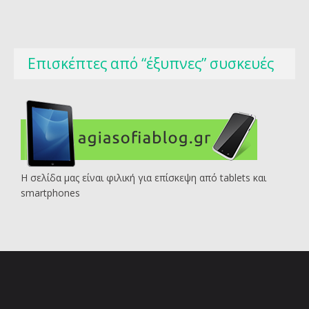
Επισκέπτες από “έξυπνες” συσκευές
Η σελίδα μας είναι φιλική για επίσκεψη από tablets και
smartphones