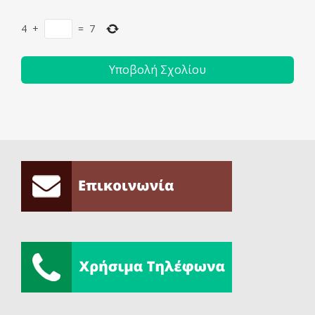
4
+
=
7