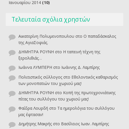
Ιανουαρίου 2014
(10)
Τελευταία σχόλια χρηστών
Αικατερίνη Πολυμενοπουλου
στο
O παπαδάσκαλος
της ΑγιαΣοφιάς.
ΔΗΜΗΤΡΑ ΡΟΥΝΗ
στο
Η ταπεινή τέχνη της
ξερολιθιάς…
Ιωάννα ΛΥΜΠΕΡΗ
στο
Ιωάννης Δ. Λαμπίρης
Πολιτιστικός σύλλογος
στο
Εθελοντικός καθαρισμός
των μονοπατιών του χωριού μας!
ΔΗΜΗΤΡΑ ΡΟΥΝΗ
στο
Κοπή της πρωτοχρονιάτικης
πίτας του συλλόγου του χωριού μας!
Φαίδρα Λουρδή
στο
Τα ημερολόγια του συλλόγου
μας έφτασαν!
Δημήτρης Μακρής
στο
Βασίλειος Ιωαν. Λαμπίρης