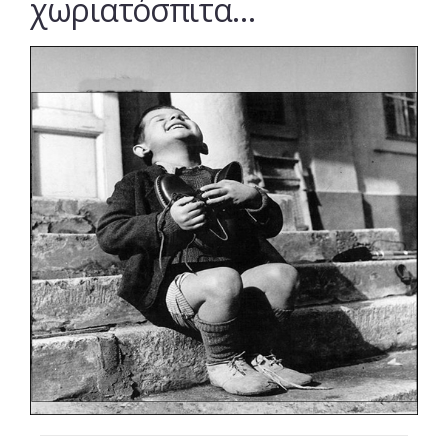
χωριατόσπιτα…