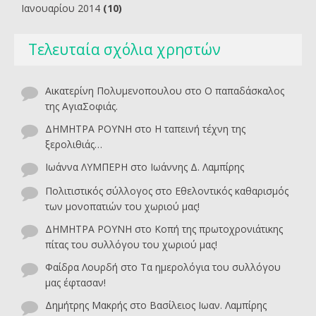
Ιανουαρίου 2014
(10)
Τελευταία σχόλια χρηστών
Αικατερίνη Πολυμενοπουλου
στο
O παπαδάσκαλος
της ΑγιαΣοφιάς.
ΔΗΜΗΤΡΑ ΡΟΥΝΗ
στο
Η ταπεινή τέχνη της
ξερολιθιάς…
Ιωάννα ΛΥΜΠΕΡΗ
στο
Ιωάννης Δ. Λαμπίρης
Πολιτιστικός σύλλογος
στο
Εθελοντικός καθαρισμός
των μονοπατιών του χωριού μας!
ΔΗΜΗΤΡΑ ΡΟΥΝΗ
στο
Κοπή της πρωτοχρονιάτικης
πίτας του συλλόγου του χωριού μας!
Φαίδρα Λουρδή
στο
Τα ημερολόγια του συλλόγου
μας έφτασαν!
Δημήτρης Μακρής
στο
Βασίλειος Ιωαν. Λαμπίρης