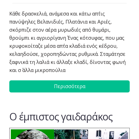
Κάθε δρασκελιά, ανάμεσα και κάτω απ΄τις
πανύψηλες Βελανιδιές, Πλατάνια και Αριές,
σκόρπιζε στον αέρα μυρωδιές από θυμάρι,
θρούμπι κι αγριορίγανη Ένας κότσυφας, που μας
κρυφοκοίταζε μέσα απ΄τα κλαδιά ενός κέδρου,
κελαηδούσε, χοροπηδώντας ρυθμικά. Σταμάτησε
ξαφνικά τη λαλιά κι άλλαξε κλαδί, δίνοντας φωνή
και σ΄ άλλα μικροπούλια
Περισσότερα
O έμπιστος γαιδαράκος