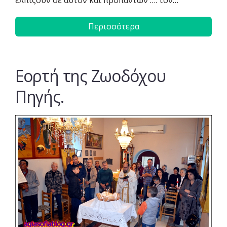
Περισσότερα
Eορτή της Ζωοδόχου
Πηγής.