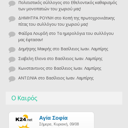
Πολιτιστικός σύλλογος
στο
Εθελοντικός καθαρισμός
των μονοπατιών του χωριού μας!
ΔΗΜΗΤΡΑ ΡΟΥΝΗ
στο
Κοπή της πρωτοχρονιάτικης
πίτας του συλλόγου του χωριού μας!
Φαίδρα Λουρδή
στο
Τα ημερολόγια του συλλόγου
μας έφτασαν!
Δημήτρης Μακρής
στο
Βασίλειος Ιωαν. Λαμπίρης
Σιαβελη Ελενα
στο
Βασίλειος Ιωαν. Λαμπίρης
Κωνσταντινος
στο
Βασίλειος Ιωαν. Λαμπίρης
ΑΝΤΩΝΙΑ
στο
Βασίλειος Ιωαν. Λαμπίρης
Ο Καιρός