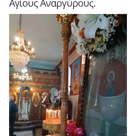
Αγίους Αναργύρους.