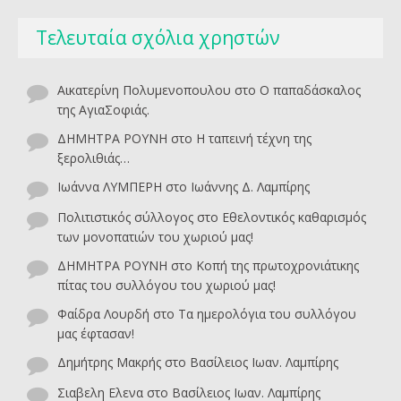
Τελευταία σχόλια χρηστών
Αικατερίνη Πολυμενοπουλου
στο
O παπαδάσκαλος
της ΑγιαΣοφιάς.
ΔΗΜΗΤΡΑ ΡΟΥΝΗ
στο
Η ταπεινή τέχνη της
ξερολιθιάς…
Ιωάννα ΛΥΜΠΕΡΗ
στο
Ιωάννης Δ. Λαμπίρης
Πολιτιστικός σύλλογος
στο
Εθελοντικός καθαρισμός
των μονοπατιών του χωριού μας!
ΔΗΜΗΤΡΑ ΡΟΥΝΗ
στο
Κοπή της πρωτοχρονιάτικης
πίτας του συλλόγου του χωριού μας!
Φαίδρα Λουρδή
στο
Τα ημερολόγια του συλλόγου
μας έφτασαν!
Δημήτρης Μακρής
στο
Βασίλειος Ιωαν. Λαμπίρης
Σιαβελη Ελενα
στο
Βασίλειος Ιωαν. Λαμπίρης