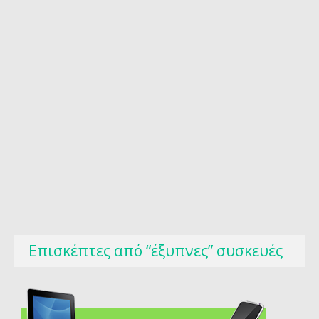
Επισκέπτες από “έξυπνες” συσκευές