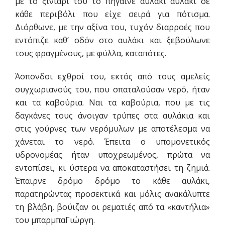
με το ξινιάρι του το πήγαινε αυλάκι αυλάκι σε
κάθε περιβόλι που είχε σειρά για πότισμα.
Διόρθωνε, με την αξίνα του, τυχόν διαρροές που
εντόπιζε καθ’ οδόν στο αυλάκι και ξεβούλωνε
τους φραγμένους, με φύλλα, καταπότες.
Άσπονδοι εχθροί του, εκτός από τους αμελείς
συγχωριανούς του, που σπαταλούσαν νερό, ήταν
και τα καβούρια. Ναι τα καβούρια, που με τις
δαγκάνες τους άνοιγαν τρύπες στα αυλάκια και
στις γούρνες των νερόμυλων με αποτέλεσμα να
χάνεται το νερό. Έπειτα ο υπομονετικός
υδρονομέας ήταν υποχρεωμένος, πρώτα να
εντοπίσει, κι ύστερα να αποκαταστήσει τη ζημιά.
Έπαιρνε δρόμο δρόμο το κάθε αυλάκι,
παρατηρώντας προσεκτικά και μόλις ανακάλυπτε
τη βλάβη, βούιζαν οι ρεματιές από τα «καντήλια»
του μπαρμπαΓιώργη.