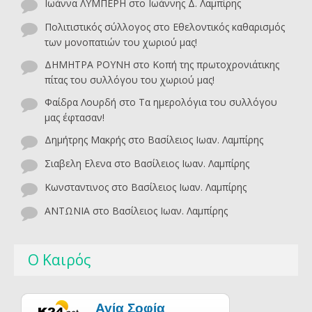
Ιωάννα ΛΥΜΠΕΡΗ
στο
Ιωάννης Δ. Λαμπίρης
Πολιτιστικός σύλλογος
στο
Εθελοντικός καθαρισμός
των μονοπατιών του χωριού μας!
ΔΗΜΗΤΡΑ ΡΟΥΝΗ
στο
Κοπή της πρωτοχρονιάτικης
πίτας του συλλόγου του χωριού μας!
Φαίδρα Λουρδή
στο
Τα ημερολόγια του συλλόγου
μας έφτασαν!
Δημήτρης Μακρής
στο
Βασίλειος Ιωαν. Λαμπίρης
Σιαβελη Ελενα
στο
Βασίλειος Ιωαν. Λαμπίρης
Κωνσταντινος
στο
Βασίλειος Ιωαν. Λαμπίρης
ΑΝΤΩΝΙΑ
στο
Βασίλειος Ιωαν. Λαμπίρης
Ο Καιρός