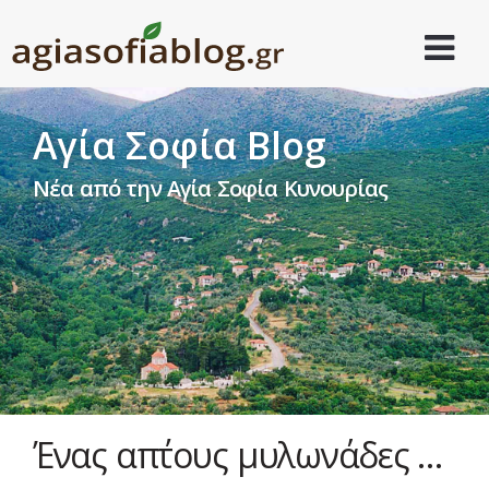
Αγία Σοφία Blog
Νέα από την Αγία Σοφία Κυνουρίας
Ένας απ΄τους μυλωνάδες …