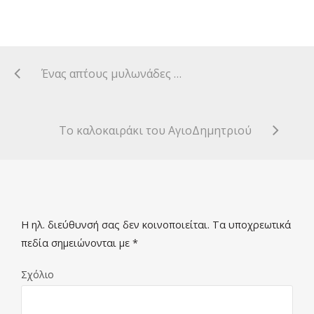
Ένας απ΄τους μυλωνάδες …
Το καλοκαιράκι του AγιοΔημητριού
Η ηλ. διεύθυνσή σας δεν κοινοποιείται.
Τα υποχρεωτικά
πεδία σημειώνονται με
*
Σχόλιο