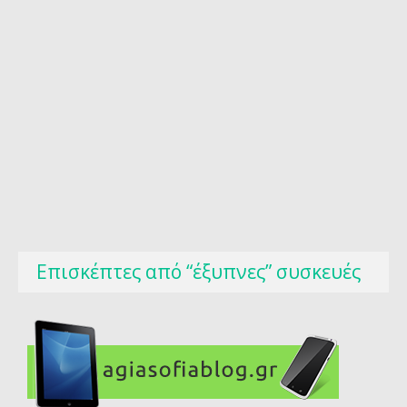
Επισκέπτες από “έξυπνες” συσκευές